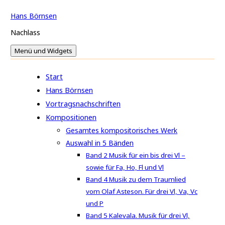
Springe
Hans Börnsen
zum
Nachlass
Inhalt
Menü und Widgets
Start
Hans Börnsen
Vortragsnachschriften
Kompositionen
Gesamtes kompositorisches Werk
Auswahl in 5 Bänden
Band 2 Musik für ein bis drei Vl –
sowie für Fa, Ho, Fl und Vl
Band 4 Musik zu dem Traumlied
vom Olaf Asteson. Für drei Vl, Va, Vc
und P
Band 5 Kalevala. Musik für drei Vl,